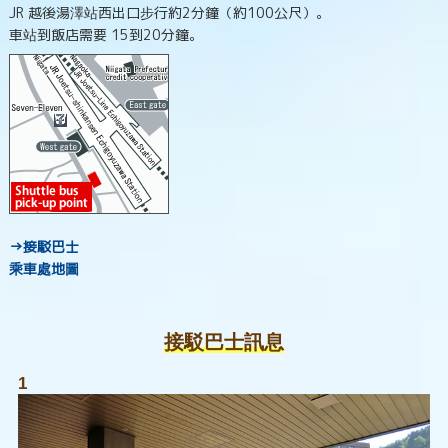
JR 越後湯澤站西出口步行約2分鐘（約100公尺）。
車站到飯店需要 15到20分鐘。
→接駁巴士
乘車處地圖
接駁巴士訊息
1