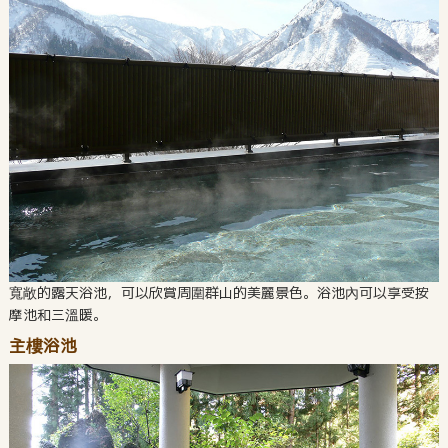
寬敞的露天浴池，可以欣賞周圍群山的美麗景色。浴池內可以享受按
摩池和三溫暖。
主樓浴池