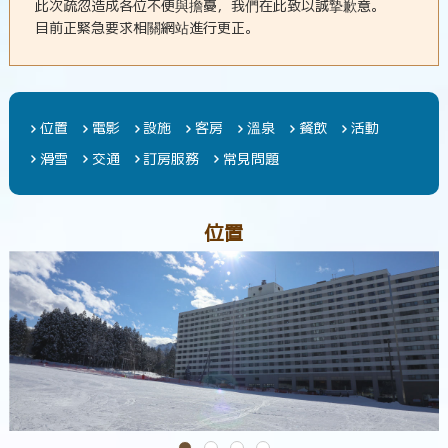
此次疏忽造成各位不便與擔憂，我們在此致以誠摯歉意。
目前正緊急要求相關網站進行更正。
位置
電影
設施
客房
溫泉
餐飲
活動
滑雪
交通
訂房服務
常見問題
位置