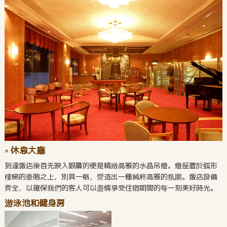
休息大廳
到達飯店後首先映入眼簾的便是精緻高雅的水晶吊燈。燈座置於弧形
樓梯的臺階之上，別具一格，營造出一種純粹高雅的氛圍。飯店設備
齊全，以確保我們的客人可以盡情享受住宿期間的每一刻美好時光。
游泳池和健身房