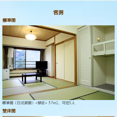
客房
標準間
標準間（日式房間）<禁菸> 37m2，可住5人
雙床間