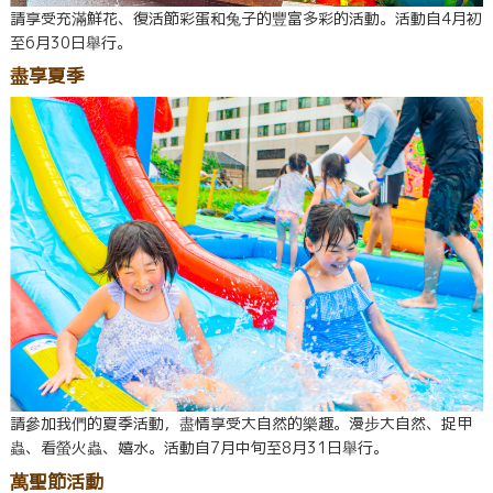
請享受充滿鮮花、復活節彩蛋和兔子的豐富多彩的活動。活動自4月初
至6月30日舉行。
盡享夏季
請參加我們的夏季活動，盡情享受大自然的樂趣。漫步大自然、捉甲
蟲、看螢火蟲、嬉水。活動自7月中旬至8月31日舉行。
萬聖節活動