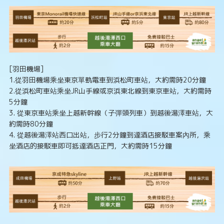
[羽田機場]
1.從羽田機場乘坐東京單軌電車到浜松町車站，大約需時20分鐘
2.從浜松町車站乘坐JR山手線或京浜東北線到東京車站，大約需時
5分鐘
3. 從東京車站乘坐上越新幹線（子彈頭列車）到越後湯澤車站，大
約需時80分鐘
4. 從越後湯澤站西口出站，步行2分鐘到達酒店接駁車案內所，乘
坐酒店的接駁車即可抵達酒店正門，大約需時15分鐘