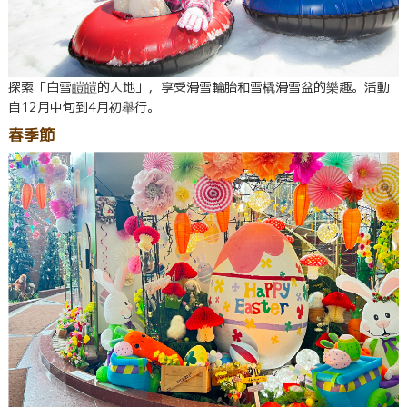
探索「白雪皚皚的大地」，享受滑雪輪胎和雪橇滑雪盆的樂趣。活動
自12月中旬到4月初舉行。
春季節