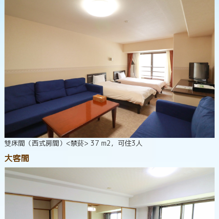
雙床間（西式房間）<禁菸> 37 m2，可住3人
大客間