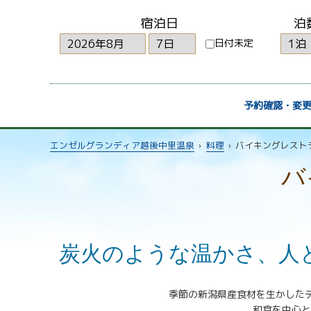
宿泊日
泊
日付未定
予約確認・変
エンゼルグランディア越後中里温泉
›
料理
›
バイキングレスト
バ
炭火のような温かさ、人
季節の新潟県産食材を生かした
和食を中心と