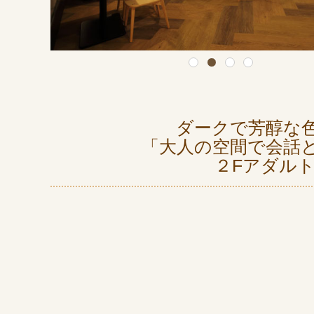
ダークで芳醇な
「大人の空間で会話
２Fアダル