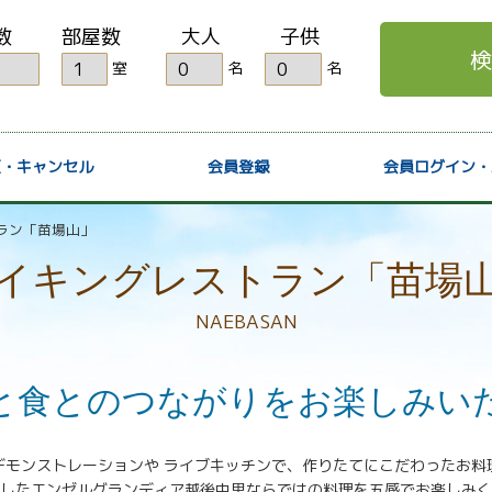
数
部屋数
大人
子供
検
室
名
名
更・キャンセル
会員登録
会員ログイン・
ラン「苗場山」
イキングレストラン「苗場
NAEBASAN
と食とのつながりをお楽しみい
デモンストレーションや ライブキッチンで、作りたてにこだわったお料
したエンゼルグランディア越後中里ならではの料理を五感でお楽しみく