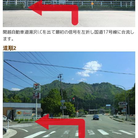
関越自動車道湯沢I.Cを出て最初の信号を左折し国道17号線に合流し
ます。
道順2