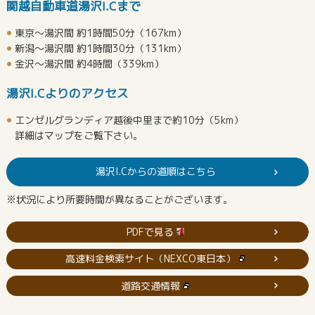
関越自動車道湯沢I.Cまで
東京～湯沢間 約1時間50分（167km）
新潟～湯沢間 約1時間30分（131km）
金沢～湯沢間 約4時間（339km）
湯沢I.Cよりのアクセス
エンゼルグランディア越後中里まで約10分（5km）
詳細はマップをご覧下さい。
湯沢I.Cからの道順はこちら
※状況により所要時間が異なることがございます。
PDFで見る
高速料金検索サイト（NEXCO東日本）
道路交通情報