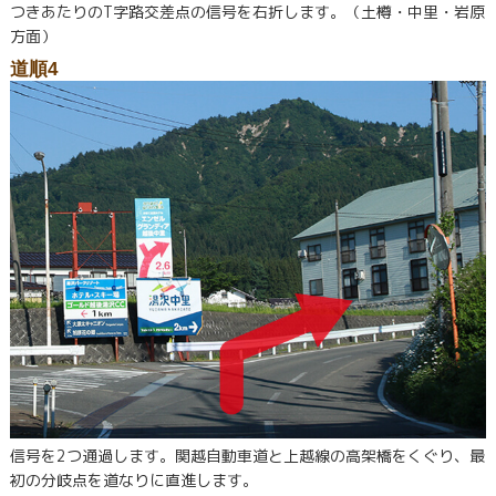
つきあたりのT字路交差点の信号を右折します。（土樽・中里・岩原
方面）
道順4
信号を2つ通過します。関越自動車道と上越線の高架橋をくぐり、最
初の分岐点を道なりに直進します。