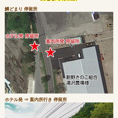
鱒どまり 停留所
ホテル発 ⇒ 案内所行き 停留所