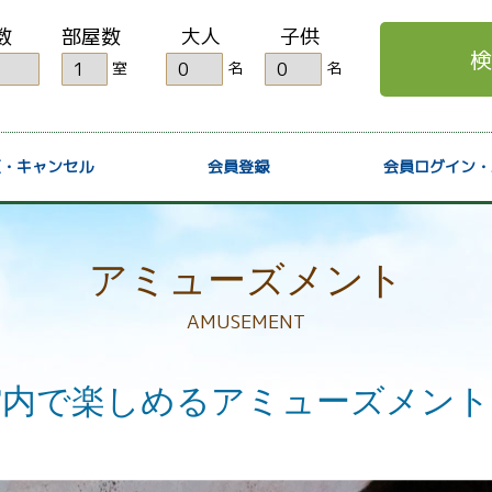
数
部屋数
大人
子供
検
室
名
名
更・キャンセル
会員登録
会員ログイン・
アミューズメント
AMUSEMENT
館内で楽しめる
アミューズメント